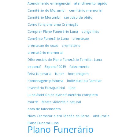
Atendimento emergencial
atendimento rápido
Cemitério do Morumbi
cemitério memorial
Cemitério Morumbi
certidao de óbito
Como funciona uma Cremação
Comprar Plano Funerário Luna
congonhas
Convênio Funerário Luna
cremacao
cremacao de ossos
crematório
crematório memorial
Diferenciais do Plano Funerário Familiar Luna
exponaf
Exponaf 2019
falecimento
feira funeraria
funer
homenagem
homenagem póstuma
Individual ou Familiar
Inventário Extrajudicial
luna
Luna Assist único plano funerário completo
morte
Morte violenta e natural
nota de falecimento
Novo Crematório em Taboão da Serra
obiturario
Plano Funeral Luna
Plano Funerário