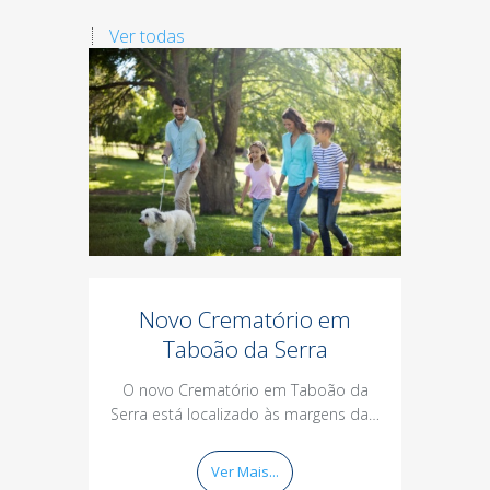
Ver todas
Novo Crematório em
Co
Taboão da Serra
O novo Crematório em Taboão da
Você 
Serra está localizado às margens da…
cremaç
Ver Mais...