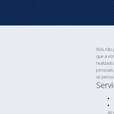
Nós não 
que a vo
realizad
pessoais.
as pessoa
Servi
as 