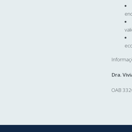
enq
val
eco
Informaç
Dra. Viv
OAB 332