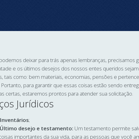
podemos deixar para trás apenas lembranças, precisamos ga
ntade e os últimos desejos dos nossos entes queridos sejam
os, tais como: bem materiais, economias, pensões e pertenc
Portanto, para garantir que essas coisas estão sendo entre
s certas, estaremos prontos para atender sua solicitação.
ços Jurídicos
Inventários
;
Último desejo e testamento:
Um testamento permite sal
coisas importantes da sua vida, para as pessoas que você a