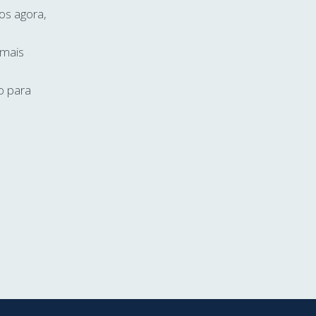
os agora,
 mais
o para