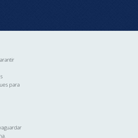
rantir
es
gues para
vaguardar
ma.