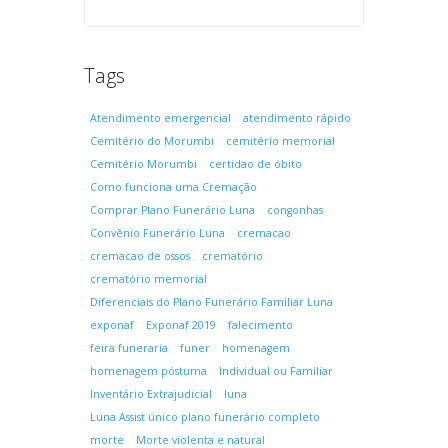
Tags
Atendimento emergencial
atendimento rápido
Cemitério do Morumbi
cemitério memorial
Cemitério Morumbi
certidao de óbito
Como funciona uma Cremação
Comprar Plano Funerário Luna
congonhas
Convênio Funerário Luna
cremacao
cremacao de ossos
crematório
crematório memorial
Diferenciais do Plano Funerário Familiar Luna
exponaf
Exponaf 2019
falecimento
feira funeraria
funer
homenagem
homenagem póstuma
Individual ou Familiar
Inventário Extrajudicial
luna
Luna Assist único plano funerário completo
morte
Morte violenta e natural