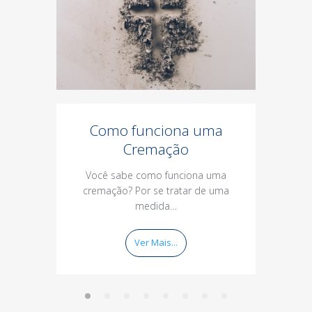
Como funciona uma
Tudo
Cremação
sab
Você sabe como funciona uma
cremação? Por se tratar de uma
Certamen
medida…
o Auxíl
Ver Mais...