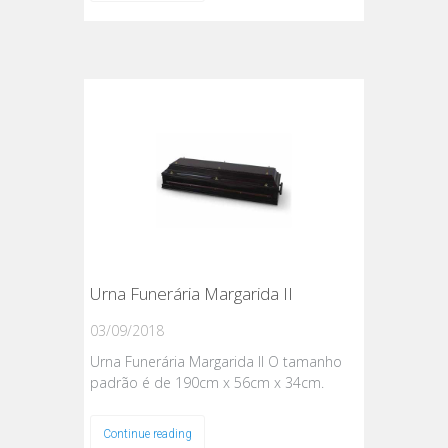
Urna Funerária Margarida II
03/09/2018
Urna Funerária Margarida II O tamanho
padrão é de 190cm x 56cm x 34cm.
Continue reading