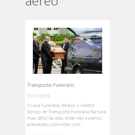
aereo
Transporte Funerário
01/11/2018
A Luna Funerária oferece o melhor
Serviço de Transporte Funerária Na hora
mais difícil da vida, onde não estamos
preparados para lidar com…