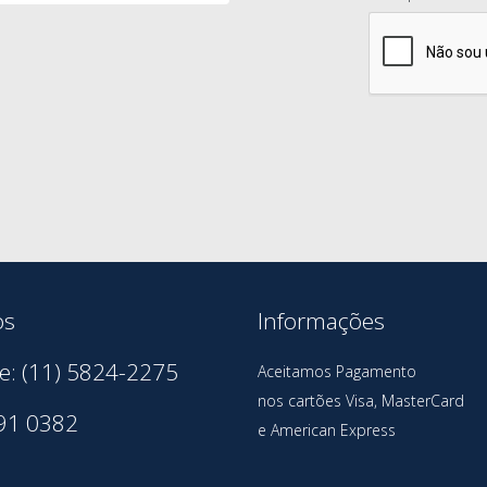
os
Informações
e: (11) 5824-2275
Aceitamos Pagamento
nos cartões Visa, MasterCard
91 0382
e American Express