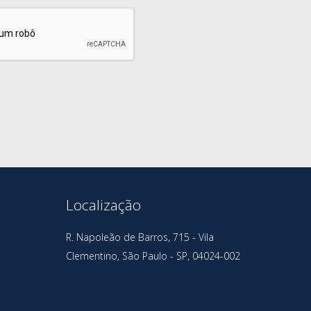
Localização
R. Napoleão de Barros, 715 - Vila
Clementino, São Paulo - SP, 04024-002