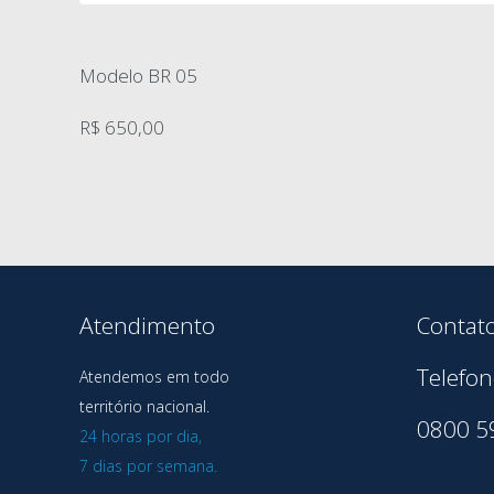
Modelo BR 05
R$ 650,00
Atendimento
Contat
Telefon
Atendemos em todo
território nacional.
0800 5
24 horas por dia,
7 dias por semana.